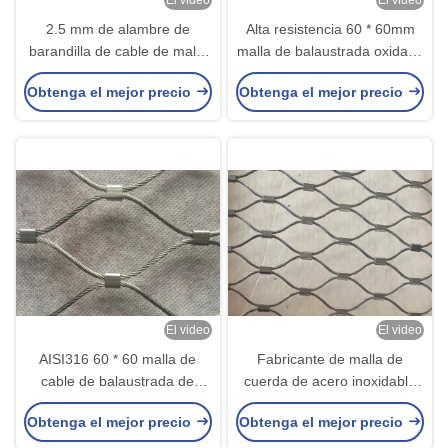
El video
El video
2.5 mm de alambre de
Alta resistencia 60 * 60mm
barandilla de cable de malla
malla de balaustrada oxidado
40 * 40 mm de diamantes de
paneles de relleno de
Obtenga el mejor precio
Obtenga el mejor precio
cable de malla
balaustrada malla
El video
El video
AISI316 60 * 60 malla de
Fabricante de malla de
cable de balaustrada de
cuerda de acero inoxidable
acero inoxidable de 2,5 mm
de 30*60 para cable anti-
Obtenga el mejor precio
Obtenga el mejor precio
fábrica de malla de cable
caída