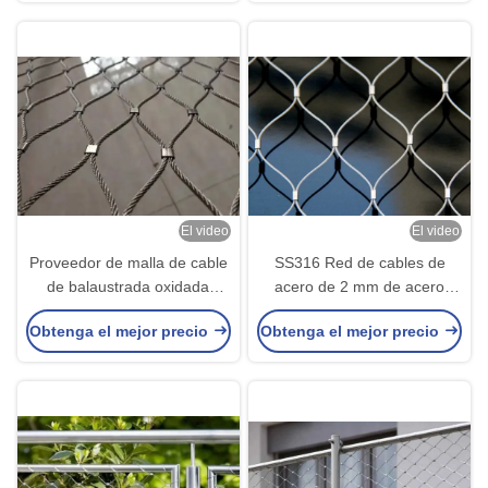
El video
El video
Proveedor de malla de cable
SS316 Red de cables de
de balaustrada oxidada
acero de 2 mm de acero
negra anudada 40*40mm X
ferrulado, balaustrada y
Obtenga el mejor precio
Obtenga el mejor precio
Tend Mesh
cuerda de acero inoxidable