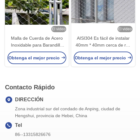
El video
El video
Malla de Cuerda de Acero
AISI304 Es fácil de instalar
Inoxidable para Barandilla
40mm * 40mm cerca de red
SS304 2.0mm con
de cuerda con 1,5 mm de
Obtenga el mejor precio
Obtenga el mejor precio
Terminales
diámetro de alambre
Contacto Rápido
DIRECCIÓN
Zona industrial sur del condado de Anping, ciudad de
Hengshui, provincia de Hebei, China
Tel
86--13315826676