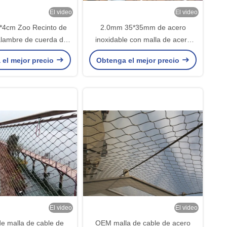
El video
El video
*4cm Zoo Recinto de
2.0mm 35*35mm de acero
alambre de cuerda de
inoxidable con malla de acero
ra la protección de
negro
 el mejor precio
Obtenga el mejor precio
animales
El video
El video
de malla de cable de
OEM malla de cable de acero