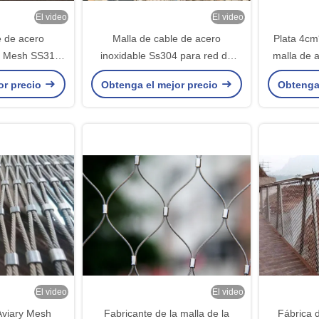
El video
El video
e de acero
Malla de cable de acero
Plata 4cm
nd Mesh SS316
inoxidable Ss304 para red de
malla de 
animales de
protección de barrera de
malla pa
or precio
Obtenga el mejor precio
Obtenga
ico
seguridad
El video
El video
viary Mesh
Fabricante de la malla de la
Fábrica 