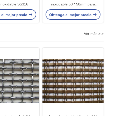
inoxidable SS316
inoxidable 50 * 50mm para
cercas de prevención de caídas
 el mejor precio
Obtenga el mejor precio
Ver más > >