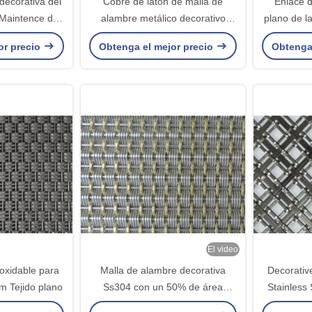
decorativa del
Cobre de latón de malla de
Enlace d
 Maintence de
alambre metálico decorativo
plano de 
sa del medio
tamaño personalizado
pa
or precio
Obtenga el mejor precio
Obtenga
nte
El video
oxidable para
Malla de alambre decorativa
Decorativ
m Tejido plano
Ss304 con un 50% de área
Stainless 
abierta y un peso de 7 kg para