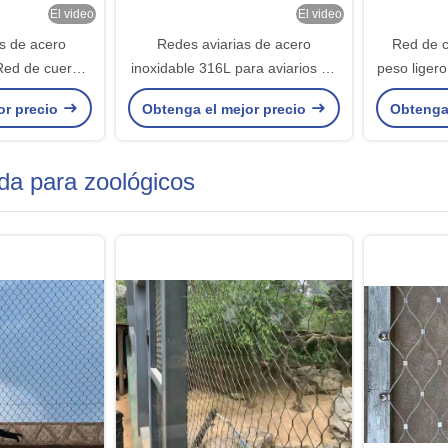
El video
El video
s de acero
Redes aviarias de acero
Red de c
Red de cuerda
inoxidable 316L para aviarios de
peso liger
rios
aves
30*30 m
or precio
Obtenga el mejor precio
Obtenga
alambre d
da para zoológicos