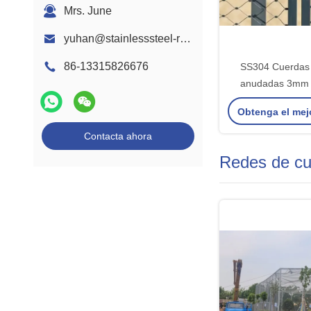
Mrs. June
yuhan@stainlesssteel-ropemesh.com
86-13315826676
SS304 Cuerdas
anudadas 3mm 
acero para z
Obtenga el mej
Contacta ahora
Redes de cu