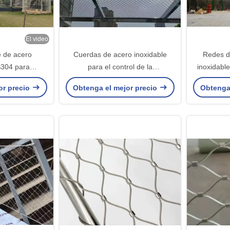
El video
e de acero
Cuerdas de acero inoxidable
Redes d
S304 para
para el control de la
inoxidabl
 de zoológico,
contaminación del agua
or precio
Obtenga el mejor precio
Obtenga
 barandilla de
ra