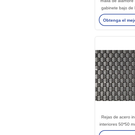
malla de alambre 
gabinete bajo de
2.0m m respetuo
Obtenga el mej
ambie
Rejas de acero in
interiores 50*50 m