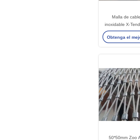
Malla de cabl
inoxidable X-Te
para jaulas de 
Obtenga el mej
zoológ
50*50mm Zoo A