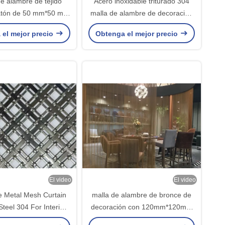
e alambre de tejido
Acero inoxidable triturado 304
latón de 50 mm*50 mm
malla de alambre de decoración
ra decoración
para puertas de gabinete
 el mejor precio
Obtenga el mejor precio
El video
El video
e Metal Mesh Curtain
malla de alambre de bronce de
Steel 304 For Interior
decoración con 120mm*120mm
Design
tamaño de malla 50% área