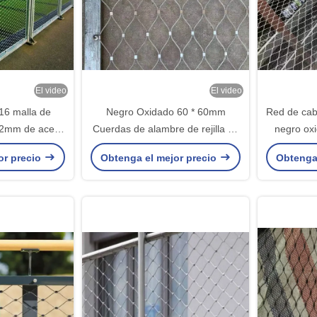
El video
El video
6 malla de
Negro Oxidado 60 * 60mm
Red de cab
 2mm de acero
Cuerdas de alambre de rejilla de
negro o
mbre de cuerda
1,5 mm Cuerdas de alambre de
Red de c
or precio
Obtenga el mejor precio
Obtenga
la
rejilla