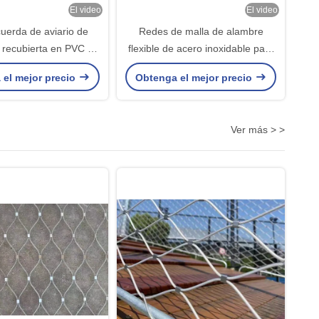
El video
El video
uerda de aviario de
Redes de malla de alambre
o recubierta en PVC de
flexible de acero inoxidable para
m con diámetro de
aviarios de aves
 el mejor precio
Obtenga el mejor precio
e 1,5 mm para jaulas
de aves
Ver más > >