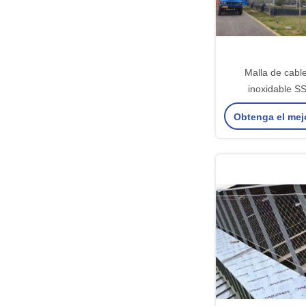
Malla de cabl
inoxidable S
barandilla, malla
Obtenga el mej
valla de aviario,
escale