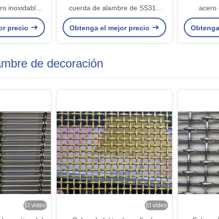
ro inoxidable
cuerda de alambre de SS316
acero 
rda 7*7
30mm*30m m para la malla del
or precio
Obtenga el mejor precio
Obtenga
zoológico de Avairy
lambre de decoración
El video
El video