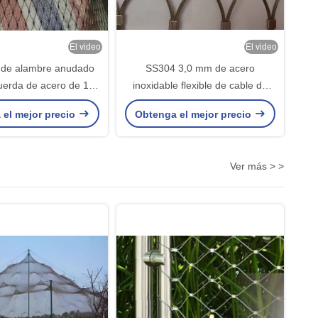
El video
El video
de alambre anudado
SS304 3,0 mm de acero
uerda de acero de 1,5
inoxidable flexible de cable de
cuerda de acero para
cuerda de alambre de malla para
 el mejor precio
Obtenga el mejor precio
la de zoológico
zoo malla
Ver más > >