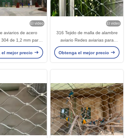
El video
El video
e aviarios de acero
316 Tejido de malla de alambre
e 304 de 1,2 mm para
aviario Redes aviarias para
aves
jaulas de aves
 el mejor precio
Obtenga el mejor precio