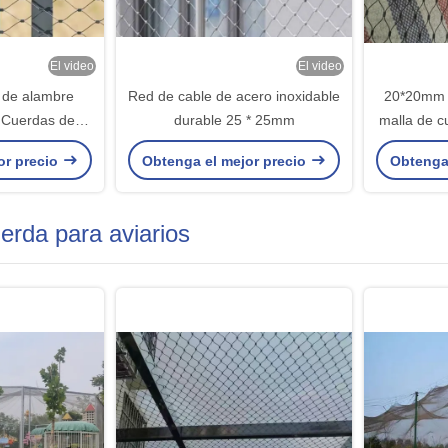
El video
El video
 de alambre
Red de cable de acero inoxidable
20*20mm 
Cuerdas de
durable 25 * 25mm
malla de c
oológicos
mm red de 
or precio
Obtenga el mejor precio
Obtenga
mal
erda para aviarios