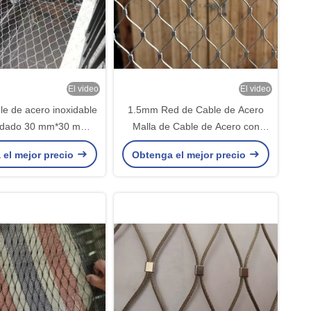
El video
El video
le de acero inoxidable
1.5mm Red de Cable de Acero
xidado 30 mm*30 mm
Malla de Cable de Acero con
able de alambre de
Apertura de 30mm*30mm
 el mejor precio
Obtenga el mejor precio
acero
Certificado CE/SGS