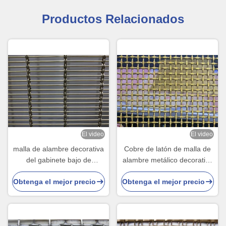
Productos Relacionados
El video
El video
malla de alambre decorativa
Cobre de latón de malla de
del gabinete bajo de
alambre metálico decorativo
Maintence de 2.0m m
tamaño personalizado
Obtenga el mejor precio
Obtenga el mejor precio
respetuosa del medio
ambiente